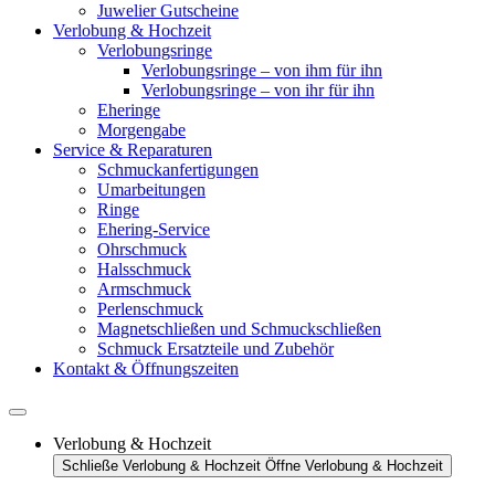
Juwelier Gutscheine
Verlobung & Hochzeit
Verlobungsringe
Verlobungsringe – von ihm für ihn
Verlobungsringe – von ihr für ihn
Eheringe
Morgengabe
Service & Reparaturen
Schmuckanfertigungen
Umarbeitungen
Ringe
Ehering-Service
Ohrschmuck
Halsschmuck
Armschmuck
Perlenschmuck
Magnetschließen und Schmuckschließen
Schmuck Ersatzteile und Zubehör
Kontakt & Öffnungszeiten
Verlobung & Hochzeit
Schließe Verlobung & Hochzeit
Öffne Verlobung & Hochzeit