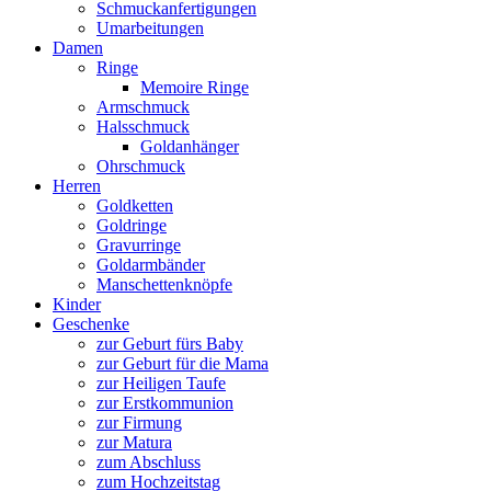
Schmuckanfertigungen
Umarbeitungen
Damen
Ringe
Memoire Ringe
Armschmuck
Halsschmuck
Goldanhänger
Ohrschmuck
Herren
Goldketten
Goldringe
Gravurringe
Goldarmbänder
Manschettenknöpfe
Kinder
Geschenke
zur Geburt fürs Baby
zur Geburt für die Mama
zur Heiligen Taufe
zur Erstkommunion
zur Firmung
zur Matura
zum Abschluss
zum Hochzeitstag