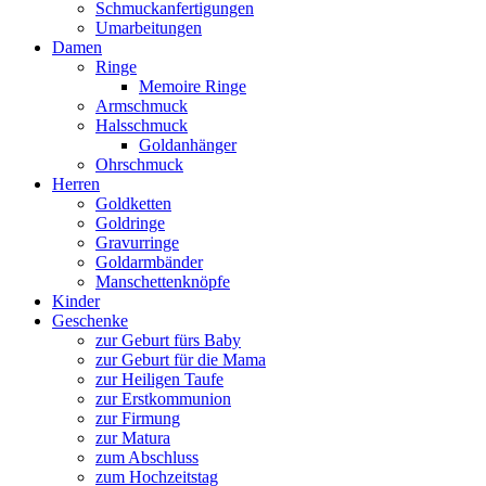
Schmuckanfertigungen
Umarbeitungen
Damen
Ringe
Memoire Ringe
Armschmuck
Halsschmuck
Goldanhänger
Ohrschmuck
Herren
Goldketten
Goldringe
Gravurringe
Goldarmbänder
Manschettenknöpfe
Kinder
Geschenke
zur Geburt fürs Baby
zur Geburt für die Mama
zur Heiligen Taufe
zur Erstkommunion
zur Firmung
zur Matura
zum Abschluss
zum Hochzeitstag