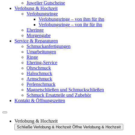
Juwelier Gutscheine
Verlobung & Hochzeit
Verlobungsringe
Verlobungsringe – von ihm für ihn
Verlobungsringe – von ihr für ihn
Eheringe
Morgengabe
Service & Reparaturen
Schmuckanfertigungen
Umarbeitungen
Ringe
Ehering-Service
Ohrschmuck
Halsschmuck
Armschmuck
Perlenschmuck
Magnetschließen und Schmuckschließen
Schmuck Ersatzteile und Zubehör
Kontakt & Öffnungszeiten
Verlobung & Hochzeit
Schließe Verlobung & Hochzeit
Öffne Verlobung & Hochzeit