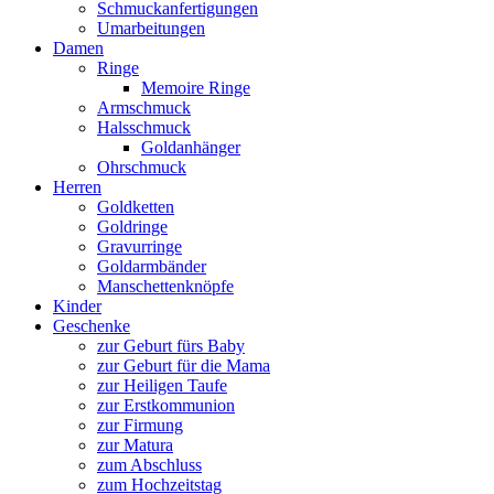
Schmuckanfertigungen
Umarbeitungen
Damen
Ringe
Memoire Ringe
Armschmuck
Halsschmuck
Goldanhänger
Ohrschmuck
Herren
Goldketten
Goldringe
Gravurringe
Goldarmbänder
Manschettenknöpfe
Kinder
Geschenke
zur Geburt fürs Baby
zur Geburt für die Mama
zur Heiligen Taufe
zur Erstkommunion
zur Firmung
zur Matura
zum Abschluss
zum Hochzeitstag