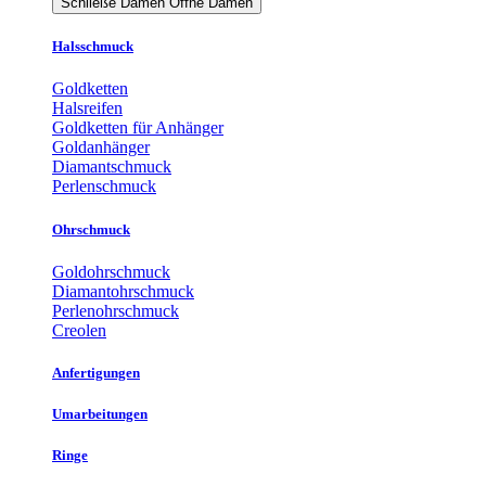
Schließe Damen
Öffne Damen
Halsschmuck
Goldketten
Halsreifen
Goldketten für Anhänger
Goldanhänger
Diamantschmuck
Perlenschmuck
Ohrschmuck
Goldohrschmuck
Diamantohrschmuck
Perlenohrschmuck
Creolen
Anfertigungen
Umarbeitungen
Ringe