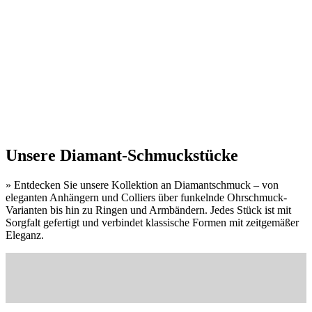
Unsere Diamant-Schmuckstücke
» Entdecken Sie unsere Kollektion an Diamantschmuck – von
eleganten Anhängern und Colliers über funkelnde Ohrschmuck-
Varianten bis hin zu Ringen und Armbändern. Jedes Stück ist mit
Sorgfalt gefertigt und verbindet klassische Formen mit zeitgemäßer
Eleganz.
Hier geht es zu den Diamantketten">
Hier geht es zu den Diamantohrringen">
Diamantketten & Anhänger
Hier geht es zum Diamantringen">
Diamantohrschmuck
Hier geht es zu den Diamantarmbänder">
Diamantringe