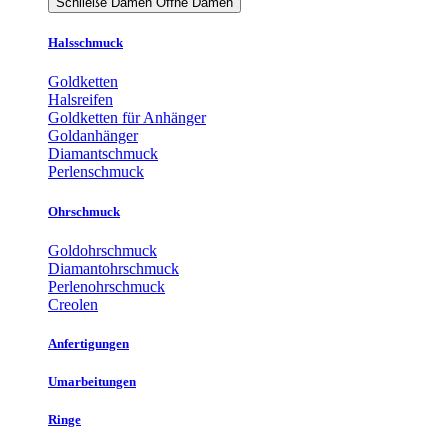
Schließe Damen
Öffne Damen
Halsschmuck
Goldketten
Halsreifen
Goldketten für Anhänger
Goldanhänger
Diamantschmuck
Perlenschmuck
Ohrschmuck
Goldohrschmuck
Diamantohrschmuck
Perlenohrschmuck
Creolen
Anfertigungen
Umarbeitungen
Ringe