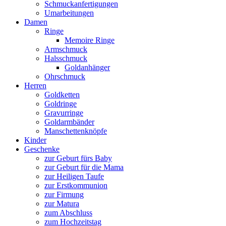
Schmuckanfertigungen
Umarbeitungen
Damen
Ringe
Memoire Ringe
Armschmuck
Halsschmuck
Goldanhänger
Ohrschmuck
Herren
Goldketten
Goldringe
Gravurringe
Goldarmbänder
Manschettenknöpfe
Kinder
Geschenke
zur Geburt fürs Baby
zur Geburt für die Mama
zur Heiligen Taufe
zur Erstkommunion
zur Firmung
zur Matura
zum Abschluss
zum Hochzeitstag