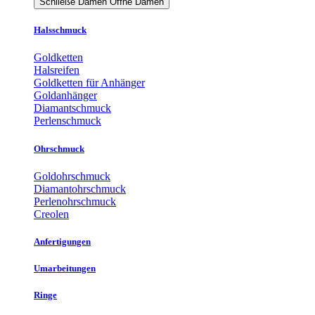
Schließe Damen
Öffne Damen
Halsschmuck
Goldketten
Halsreifen
Goldketten für Anhänger
Goldanhänger
Diamantschmuck
Perlenschmuck
Ohrschmuck
Goldohrschmuck
Diamantohrschmuck
Perlenohrschmuck
Creolen
Anfertigungen
Umarbeitungen
Ringe