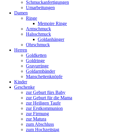
Schmuckanfertigungen
Umarbeitungen
Damen
Ringe
Memoire Ringe
Armschmuck
Halsschmuck
Goldanhänger
Ohrschmuck
Herren
Goldketten
Goldringe
Gravurringe
Goldarmbänder
Manschettenknöpfe
Kinder
Geschenke
zur Geburt fürs Baby
zur Geburt für die Mama
zur Heiligen Taufe
zur Erstkommunion
zur Firmung
zur Matura
zum Abschluss
zum Hochzeitstag