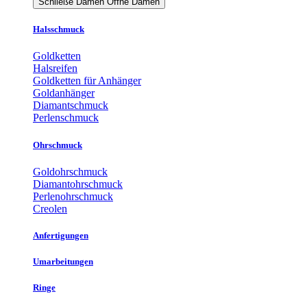
Schließe Damen
Öffne Damen
Halsschmuck
Goldketten
Halsreifen
Goldketten für Anhänger
Goldanhänger
Diamantschmuck
Perlenschmuck
Ohrschmuck
Goldohrschmuck
Diamantohrschmuck
Perlenohrschmuck
Creolen
Anfertigungen
Umarbeitungen
Ringe