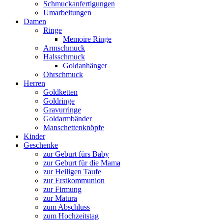
Schmuckanfertigungen
Umarbeitungen
Damen
Ringe
Memoire Ringe
Armschmuck
Halsschmuck
Goldanhänger
Ohrschmuck
Herren
Goldketten
Goldringe
Gravurringe
Goldarmbänder
Manschettenknöpfe
Kinder
Geschenke
zur Geburt fürs Baby
zur Geburt für die Mama
zur Heiligen Taufe
zur Erstkommunion
zur Firmung
zur Matura
zum Abschluss
zum Hochzeitstag