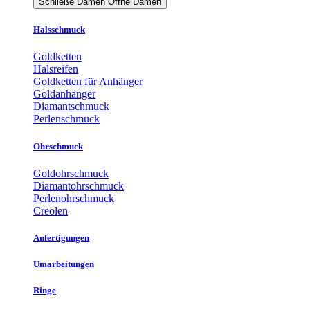
Schließe Damen
Öffne Damen
Halsschmuck
Goldketten
Halsreifen
Goldketten für Anhänger
Goldanhänger
Diamantschmuck
Perlenschmuck
Ohrschmuck
Goldohrschmuck
Diamantohrschmuck
Perlenohrschmuck
Creolen
Anfertigungen
Umarbeitungen
Ringe