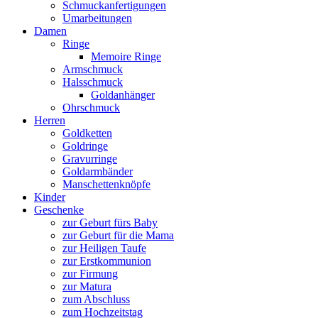
Schmuckanfertigungen
Umarbeitungen
Damen
Ringe
Memoire Ringe
Armschmuck
Halsschmuck
Goldanhänger
Ohrschmuck
Herren
Goldketten
Goldringe
Gravurringe
Goldarmbänder
Manschettenknöpfe
Kinder
Geschenke
zur Geburt fürs Baby
zur Geburt für die Mama
zur Heiligen Taufe
zur Erstkommunion
zur Firmung
zur Matura
zum Abschluss
zum Hochzeitstag