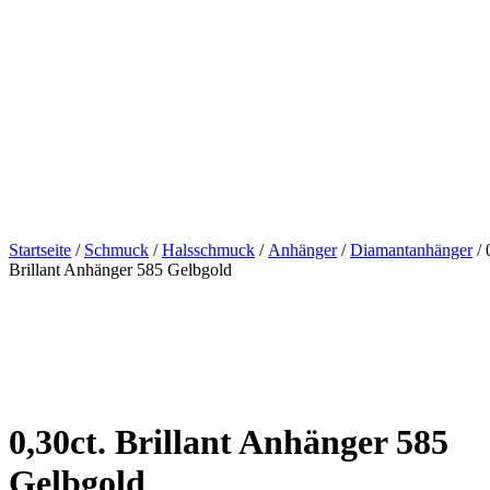
Startseite
/
Schmuck
/
Halsschmuck
/
Anhänger
/
Diamantanhänger
/ 
Brillant Anhänger 585 Gelbgold
0,30ct. Brillant Anhänger 585
Gelbgold