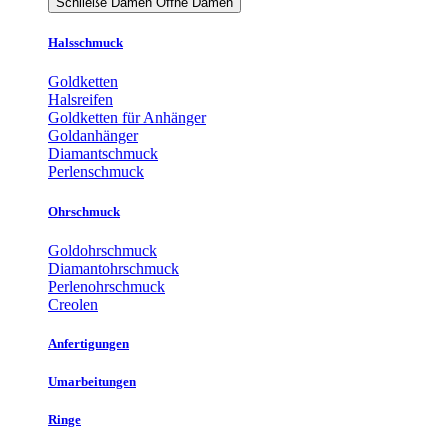
Schließe Damen
Öffne Damen
Halsschmuck
Goldketten
Halsreifen
Goldketten für Anhänger
Goldanhänger
Diamantschmuck
Perlenschmuck
Ohrschmuck
Goldohrschmuck
Diamantohrschmuck
Perlenohrschmuck
Creolen
Anfertigungen
Umarbeitungen
Ringe