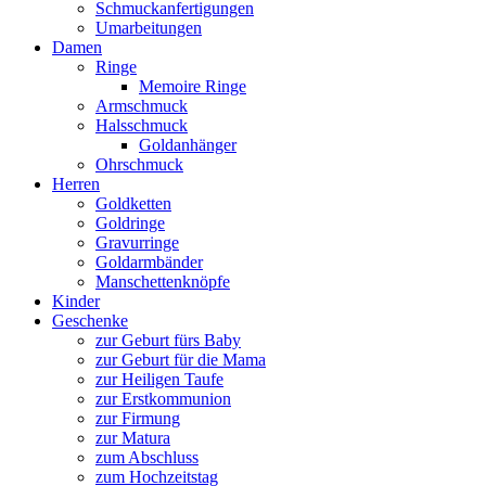
Schmuckanfertigungen
Umarbeitungen
Damen
Ringe
Memoire Ringe
Armschmuck
Halsschmuck
Goldanhänger
Ohrschmuck
Herren
Goldketten
Goldringe
Gravurringe
Goldarmbänder
Manschettenknöpfe
Kinder
Geschenke
zur Geburt fürs Baby
zur Geburt für die Mama
zur Heiligen Taufe
zur Erstkommunion
zur Firmung
zur Matura
zum Abschluss
zum Hochzeitstag