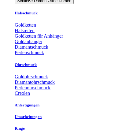
Schließe Damen
Öffne Damen
Halsschmuck
Goldketten
Halsreifen
Goldketten für Anhänger
Goldanhänger
Diamantschmuck
Perlenschmuck
Ohrschmuck
Goldohrschmuck
Diamantohrschmuck
Perlenohrschmuck
Creolen
Anfertigungen
Umarbeitungen
Ringe