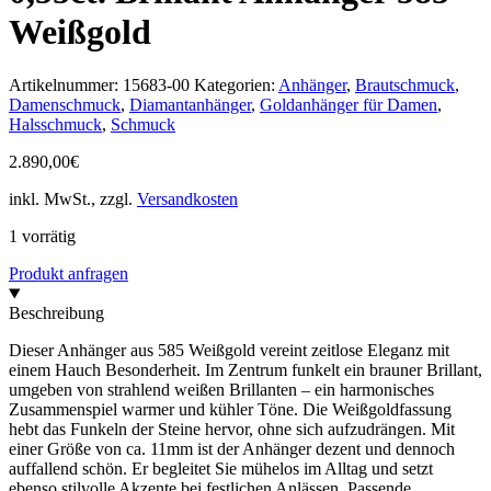
Weißgold
Artikelnummer:
15683-00
Kategorien:
Anhänger
,
Brautschmuck
,
Damenschmuck
,
Diamantanhänger
,
Goldanhänger für Damen
,
Halsschmuck
,
Schmuck
2.890,00
€
inkl. MwSt., zzgl.
Versandkosten
1 vorrätig
Produkt anfragen
Beschreibung
Dieser Anhänger aus 585 Weißgold vereint zeitlose Eleganz mit
einem Hauch Besonderheit. Im Zentrum funkelt ein brauner Brillant,
umgeben von strahlend weißen Brillanten – ein harmonisches
Zusammenspiel warmer und kühler Töne. Die Weißgoldfassung
hebt das Funkeln der Steine hervor, ohne sich aufzudrängen. Mit
einer Größe von ca. 11mm ist der Anhänger dezent und dennoch
auffallend schön. Er begleitet Sie mühelos im Alltag und setzt
ebenso stilvolle Akzente bei festlichen Anlässen. Passende