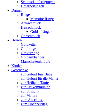
Schmuckanfertigungen
Umarbeitungen
Damen
Ringe
Memoire Ringe
Armschmuck
Halsschmuck
Goldanhänger
Ohrschmuck
Herren
Goldketten
Goldringe
Gravurringe
Goldarmbänder
Manschettenknöpfe
Kinder
Geschenke
zur Geburt fürs Baby
zur Geburt für die Mama
zur Heiligen Taufe
zur Erstkommunion
zur Firmung
zur Matura
zum Abschluss
zum Hochzeitstag