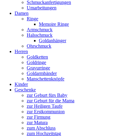
Schmuckanfertigungen
Umarbeitungen
Damen
Ringe
Memoire Ringe
Armschmuck
Halsschmuck
Goldanhänger
Ohrschmuck
Herren
Goldketten
Goldringe
Gravurringe
Goldarmbänder
Manschettenknöpfe
Kinder
Geschenke
zur Geburt fürs Baby
zur Geburt für die Mama
zur Heiligen Taufe
zur Erstkommunion
zur Firmung
zur Matura
zum Abschluss
zum Hochzeitstag