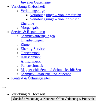
Juwelier Gutscheine
Verlobung & Hochzeit
Verlobungsringe
Verlobungsringe – von ihm für ihn
Verlobungsringe – von ihr für ihn
Eheringe
Morgengabe
Service & Reparaturen
Schmuckanfertigungen
Umarbeitungen
Ringe
Ehering-Service
Ohrschmuck
Halsschmuck
Armschmuck
Perlenschmuck
Magnetschließen und Schmuckschließen
Schmuck Ersatzteile und Zubehör
Kontakt & Öffnungszeiten
Verlobung & Hochzeit
Schließe Verlobung & Hochzeit
Öffne Verlobung & Hochzeit