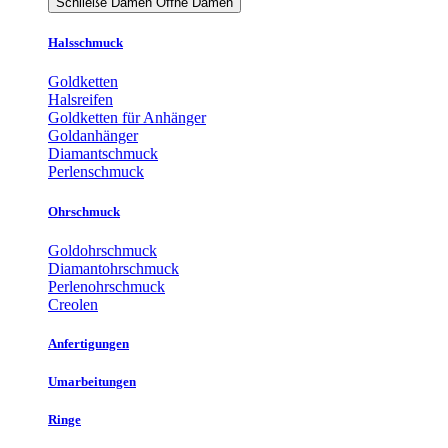
Schließe Damen
Öffne Damen
Halsschmuck
Goldketten
Halsreifen
Goldketten für Anhänger
Goldanhänger
Diamantschmuck
Perlenschmuck
Ohrschmuck
Goldohrschmuck
Diamantohrschmuck
Perlenohrschmuck
Creolen
Anfertigungen
Umarbeitungen
Ringe