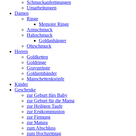
Schmuckanfertigungen
Umarbeitungen
Damen
Ringe
Memoire Ringe
Armschmuck
Halsschmuck
Goldanhänger
Ohrschmuck
Herren
Goldketten
Goldringe
Gravurringe
Goldarmbänder
Manschettenknöpfe
Kinder
Geschenke
zur Geburt fürs Baby
zur Geburt für die Mama
zur Heiligen Taufe
zur Erstkommunion
zur Firmung
zur Matura
zum Abschluss
zum Hochzeitstag