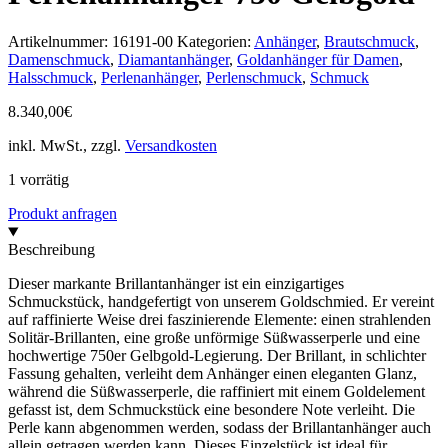
Artikelnummer:
16191-00
Kategorien:
Anhänger
,
Brautschmuck
,
Damenschmuck
,
Diamantanhänger
,
Goldanhänger für Damen
,
Halsschmuck
,
Perlenanhänger
,
Perlenschmuck
,
Schmuck
8.340,00
€
inkl. MwSt., zzgl.
Versandkosten
1 vorrätig
Produkt anfragen
Beschreibung
Dieser markante Brillantanhänger ist ein einzigartiges
Schmuckstück, handgefertigt von unserem Goldschmied. Er vereint
auf raffinierte Weise drei faszinierende Elemente: einen strahlenden
Solitär-Brillanten, eine große unförmige Süßwasserperle und eine
hochwertige 750er Gelbgold-Legierung. Der Brillant, in schlichter
Fassung gehalten, verleiht dem Anhänger einen eleganten Glanz,
während die Süßwasserperle, die raffiniert mit einem Goldelement
gefasst ist, dem Schmuckstück eine besondere Note verleiht. Die
Perle kann abgenommen werden, sodass der Brillantanhänger auch
allein getragen werden kann. Dieses Einzelstück ist ideal für