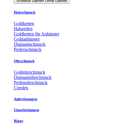
Schließe Damen
Öffne Damen
Halsschmuck
Goldketten
Halsreifen
Goldketten für Anhänger
Goldanhänger
Diamantschmuck
Perlenschmuck
Ohrschmuck
Goldohrschmuck
Diamantohrschmuck
Perlenohrschmuck
Creolen
Anfertigungen
Umarbeitungen
Ringe