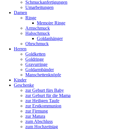
Schmuckanfertigungen
Umarbeitungen
Damen
Ringe
Memoire Ringe
Armschmuck
Halsschmuck
Goldanhänger
Ohrschmuck
Herren
Goldketten
Goldringe
Gravurringe
Goldarmbänder
Manschettenknöpfe
Kinder
Geschenke
zur Geburt fürs Baby
zur Geburt für die Mama
zur Heiligen Taufe
zur Erstkommunion
zur Firmung
zur Matura
zum Abschluss
zum Hochzeitstag