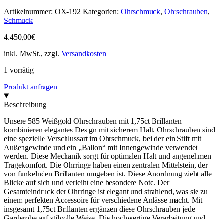
Artikelnummer:
OX-192
Kategorien:
Ohrschmuck
,
Ohrschrauben
,
Schmuck
4.450,00
€
inkl. MwSt., zzgl.
Versandkosten
1 vorrätig
Produkt anfragen
Beschreibung
Unsere 585 Weißgold Ohrschrauben mit 1,75ct Brillanten
kombinieren elegantes Design mit sicherem Halt. Ohrschrauben sind
eine spezielle Verschlussart im Ohrschmuck, bei der ein Stift mit
Außengewinde und ein „Ballon“ mit Innengewinde verwendet
werden. Diese Mechanik sorgt für optimalen Halt und angenehmen
Tragekomfort. Die Ohrringe haben einen zentralen Mittelstein, der
von funkelnden Brillanten umgeben ist. Diese Anordnung zieht alle
Blicke auf sich und verleiht eine besondere Note. Der
Gesamteindruck der Ohrringe ist elegant und strahlend, was sie zu
einem perfekten Accessoire für verschiedene Anlässe macht. Mit
insgesamt 1,75ct Brillanten ergänzen diese Ohrschrauben jede
Garderobe auf stilvolle Weise. Die hochwertige Verarbeitung und