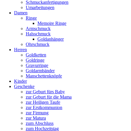
Schmuckanfertigungen
Umarbeitungen
Damen
Ringe
Memoire Ringe
Armschmuck
Halsschmuck
Goldanhänger
Ohrschmuck
Herren
Goldketten
Goldringe
Gravurringe
Goldarmbänder
Manschettenknöpfe
Kinder
Geschenke
zur Geburt fürs Baby
zur Geburt für die Mama
zur Heiligen Taufe
zur Erstkommunion
zur Firmung
zur Matura
zum Abschluss
zum Hochzeitstag