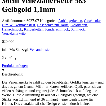
36cm Venezianerkette 585
Gelbgold 1,1mm
Artikelnummer:
6927-07
Kategorien:
Anhängerketten
,
Geschenke
zum Willkommensfest
,
Geschenke zur Taufe
,
Goldketten
,
Halsschmuck
,
Kinderketten
,
Kinderschmuck
,
Schmuck
,
Venezianerketten
620,00
€
inkl. MwSt., zzgl.
Versandkosten
2 vorrätig
Produkt anfragen
Beschreibung
Die Venezianerkette zählt zu den beliebtesten Goldkettenarten – und
das aus gutem Grund. Mit ihrer klaren, zeitlosen Optik passt sie zu
vielen Anhängern und ergänzt jedes Schmuckstück auf elegante
Weise. Diese Ausführung ist aus 585 Gelbgold gefertigt, hat eine
Stärke von 1,1mm und ist 36 cm lang – eine ideale Länge für
Kinder. Das charakteristische Design entsteht durch kleine,