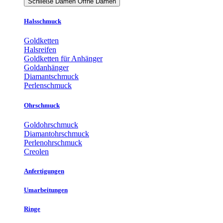
Schließe Damen
Öffne Damen
Halsschmuck
Goldketten
Halsreifen
Goldketten für Anhänger
Goldanhänger
Diamantschmuck
Perlenschmuck
Ohrschmuck
Goldohrschmuck
Diamantohrschmuck
Perlenohrschmuck
Creolen
Anfertigungen
Umarbeitungen
Ringe