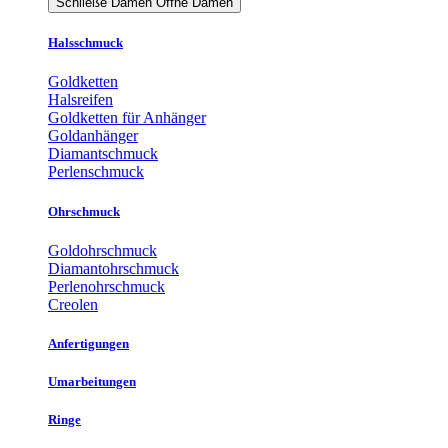
Schließe Damen
Öffne Damen
Halsschmuck
Goldketten
Halsreifen
Goldketten für Anhänger
Goldanhänger
Diamantschmuck
Perlenschmuck
Ohrschmuck
Goldohrschmuck
Diamantohrschmuck
Perlenohrschmuck
Creolen
Anfertigungen
Umarbeitungen
Ringe