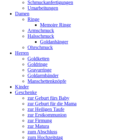
Schmuckanfertigungen
Umarbeitungen
Damen
Ringe
Memoire Ringe
Armschmuck
Halsschmuck
Goldanhänger
Ohrschmuck
Herren
Goldketten
Goldringe
Gravurringe
Goldarmbänder
Manschettenknöpfe
Kinder
Geschenke
zur Geburt fürs Baby
zur Geburt für die Mama
zur Heiligen Taufe
zur Erstkommunion
zur Firmung
zur Matura
zum Abschluss
zum Hochzeitstag