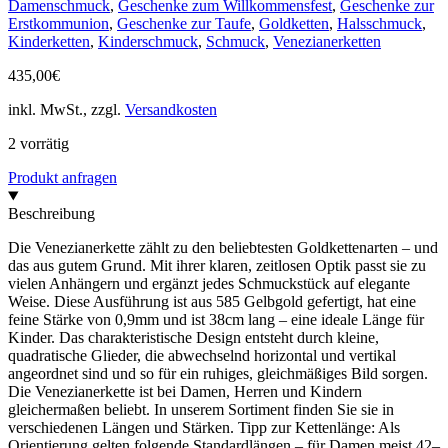
Damenschmuck
,
Geschenke zum Willkommensfest
,
Geschenke zur
Erstkommunion
,
Geschenke zur Taufe
,
Goldketten
,
Halsschmuck
,
Kinderketten
,
Kinderschmuck
,
Schmuck
,
Venezianerketten
435,00
€
inkl. MwSt., zzgl.
Versandkosten
2 vorrätig
Produkt anfragen
Beschreibung
Die Venezianerkette zählt zu den beliebtesten Goldkettenarten – und
das aus gutem Grund. Mit ihrer klaren, zeitlosen Optik passt sie zu
vielen Anhängern und ergänzt jedes Schmuckstück auf elegante
Weise. Diese Ausführung ist aus 585 Gelbgold gefertigt, hat eine
feine Stärke von 0,9mm und ist 38cm lang – eine ideale Länge für
Kinder. Das charakteristische Design entsteht durch kleine,
quadratische Glieder, die abwechselnd horizontal und vertikal
angeordnet sind und so für ein ruhiges, gleichmäßiges Bild sorgen.
Die Venezianerkette ist bei Damen, Herren und Kindern
gleichermaßen beliebt. In unserem Sortiment finden Sie sie in
verschiedenen Längen und Stärken. Tipp zur Kettenlänge: Als
Orientierung gelten folgende Standardlängen – für Damen meist 42–