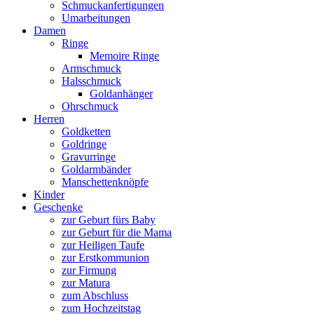
Schmuckanfertigungen
Umarbeitungen
Damen
Ringe
Memoire Ringe
Armschmuck
Halsschmuck
Goldanhänger
Ohrschmuck
Herren
Goldketten
Goldringe
Gravurringe
Goldarmbänder
Manschettenknöpfe
Kinder
Geschenke
zur Geburt fürs Baby
zur Geburt für die Mama
zur Heiligen Taufe
zur Erstkommunion
zur Firmung
zur Matura
zum Abschluss
zum Hochzeitstag