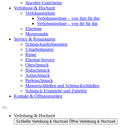
Juwelier Gutscheine
Verlobung & Hochzeit
Verlobungsringe
Verlobungsringe – von ihm für ihn
Verlobungsringe – von ihr für ihn
Eheringe
Morgengabe
Service & Reparaturen
Schmuckanfertigungen
Umarbeitungen
Ringe
Ehering-Service
Ohrschmuck
Halsschmuck
Armschmuck
Perlenschmuck
Magnetschließen und Schmuckschließen
Schmuck Ersatzteile und Zubehör
Kontakt & Öffnungszeiten
Verlobung & Hochzeit
Schließe Verlobung & Hochzeit
Öffne Verlobung & Hochzeit