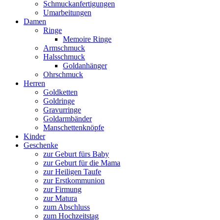
Schmuckanfertigungen
Umarbeitungen
Damen
Ringe
Memoire Ringe
Armschmuck
Halsschmuck
Goldanhänger
Ohrschmuck
Herren
Goldketten
Goldringe
Gravurringe
Goldarmbänder
Manschettenknöpfe
Kinder
Geschenke
zur Geburt fürs Baby
zur Geburt für die Mama
zur Heiligen Taufe
zur Erstkommunion
zur Firmung
zur Matura
zum Abschluss
zum Hochzeitstag