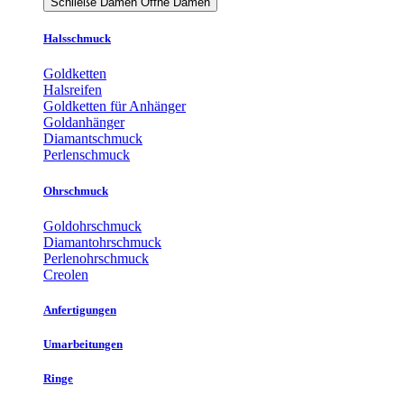
Schließe Damen
Öffne Damen
Halsschmuck
Goldketten
Halsreifen
Goldketten für Anhänger
Goldanhänger
Diamantschmuck
Perlenschmuck
Ohrschmuck
Goldohrschmuck
Diamantohrschmuck
Perlenohrschmuck
Creolen
Anfertigungen
Umarbeitungen
Ringe