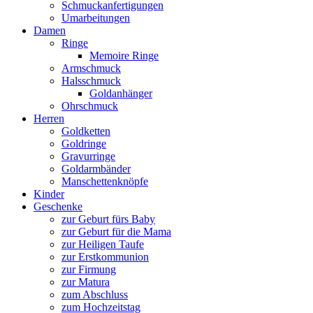
Schmuckanfertigungen
Umarbeitungen
Damen
Ringe
Memoire Ringe
Armschmuck
Halsschmuck
Goldanhänger
Ohrschmuck
Herren
Goldketten
Goldringe
Gravurringe
Goldarmbänder
Manschettenknöpfe
Kinder
Geschenke
zur Geburt fürs Baby
zur Geburt für die Mama
zur Heiligen Taufe
zur Erstkommunion
zur Firmung
zur Matura
zum Abschluss
zum Hochzeitstag