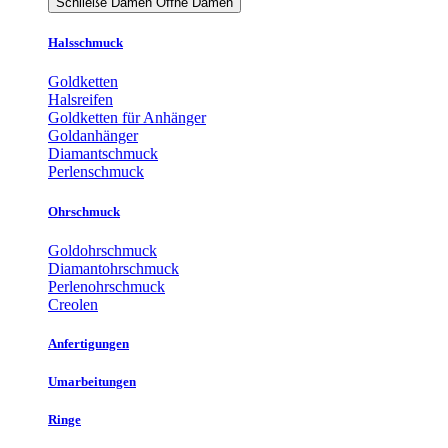
Schließe Damen
Öffne Damen
Halsschmuck
Goldketten
Halsreifen
Goldketten für Anhänger
Goldanhänger
Diamantschmuck
Perlenschmuck
Ohrschmuck
Goldohrschmuck
Diamantohrschmuck
Perlenohrschmuck
Creolen
Anfertigungen
Umarbeitungen
Ringe