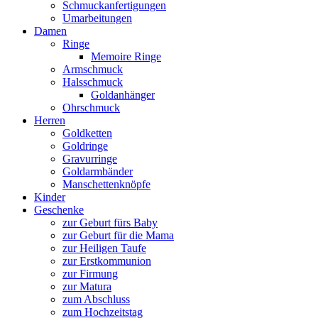
Schmuckanfertigungen
Umarbeitungen
Damen
Ringe
Memoire Ringe
Armschmuck
Halsschmuck
Goldanhänger
Ohrschmuck
Herren
Goldketten
Goldringe
Gravurringe
Goldarmbänder
Manschettenknöpfe
Kinder
Geschenke
zur Geburt fürs Baby
zur Geburt für die Mama
zur Heiligen Taufe
zur Erstkommunion
zur Firmung
zur Matura
zum Abschluss
zum Hochzeitstag