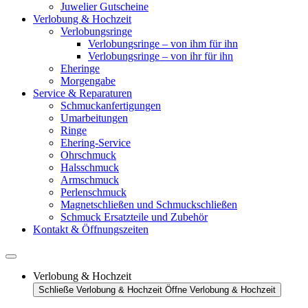
Juwelier Gutscheine
Verlobung & Hochzeit
Verlobungsringe
Verlobungsringe – von ihm für ihn
Verlobungsringe – von ihr für ihn
Eheringe
Morgengabe
Service & Reparaturen
Schmuckanfertigungen
Umarbeitungen
Ringe
Ehering-Service
Ohrschmuck
Halsschmuck
Armschmuck
Perlenschmuck
Magnetschließen und Schmuckschließen
Schmuck Ersatzteile und Zubehör
Kontakt & Öffnungszeiten
Verlobung & Hochzeit
Schließe Verlobung & Hochzeit
Öffne Verlobung & Hochzeit