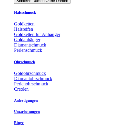
Schließe Damen
Öffne Damen
Halsschmuck
Goldketten
Halsreifen
Goldketten für Anhänger
Goldanhänger
Diamantschmuck
Perlenschmuck
Ohrschmuck
Goldohrschmuck
Diamantohrschmuck
Perlenohrschmuck
Creolen
Anfertigungen
Umarbeitungen
Ringe