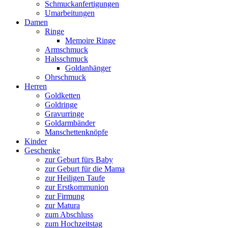
Schmuckanfertigungen
Umarbeitungen
Damen
Ringe
Memoire Ringe
Armschmuck
Halsschmuck
Goldanhänger
Ohrschmuck
Herren
Goldketten
Goldringe
Gravurringe
Goldarmbänder
Manschettenknöpfe
Kinder
Geschenke
zur Geburt fürs Baby
zur Geburt für die Mama
zur Heiligen Taufe
zur Erstkommunion
zur Firmung
zur Matura
zum Abschluss
zum Hochzeitstag