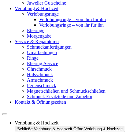
Juwelier Gutscheine
Verlobung & Hochzeit
Verlobungsringe
Verlobungsringe – von ihm für ihn
Verlobungsringe – von ihr für ihn
Eheringe
Morgengabe
Service & Reparaturen
Schmuckanfertigungen
Umarbeitungen
Ringe
Ehering-Service
Ohrschmuck
Halsschmuck
Armschmuck
Perlenschmuck
Magnetschließen und Schmuckschließen
Schmuck Ersatzteile und Zubehör
Kontakt & Öffnungszeiten
Verlobung & Hochzeit
Schließe Verlobung & Hochzeit
Öffne Verlobung & Hochzeit