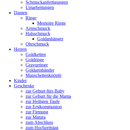
Schmuckanfertigungen
Umarbeitungen
Damen
Ringe
Memoire Ringe
Armschmuck
Halsschmuck
Goldanhänger
Ohrschmuck
Herren
Goldketten
Goldringe
Gravurringe
Goldarmbänder
Manschettenknöpfe
Kinder
Geschenke
zur Geburt fürs Baby
zur Geburt für die Mama
zur Heiligen Taufe
zur Erstkommunion
zur Firmung
zur Matura
zum Abschluss
zum Hochzeitstag