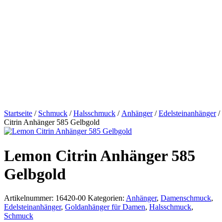
Startseite
/
Schmuck
/
Halsschmuck
/
Anhänger
/
Edelsteinanhänger
/
Citrin Anhänger 585 Gelbgold
Lemon Citrin Anhänger 585
Gelbgold
Artikelnummer:
16420-00
Kategorien:
Anhänger
,
Damenschmuck
,
Edelsteinanhänger
,
Goldanhänger für Damen
,
Halsschmuck
,
Schmuck