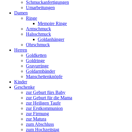
Schmuckanfertigungen
Umarbeitungen
Damen
Ringe
Memoire Ringe
Armschmuck
Halsschmuck
Goldanhänger
Ohrschmuck
Herren
Goldketten
Goldringe
Gravurringe
Goldarmbänder
Manschettenknöpfe
Kinder
Geschenke
zur Geburt fürs Baby
zur Geburt für die Mama
zur Heiligen Taufe
zur Erstkommunion
zur Firmung
zur Matura
zum Abschluss
zum Hochzeitstag