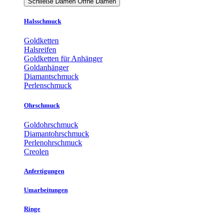
Schließe Damen
Öffne Damen
Halsschmuck
Goldketten
Halsreifen
Goldketten für Anhänger
Goldanhänger
Diamantschmuck
Perlenschmuck
Ohrschmuck
Goldohrschmuck
Diamantohrschmuck
Perlenohrschmuck
Creolen
Anfertigungen
Umarbeitungen
Ringe