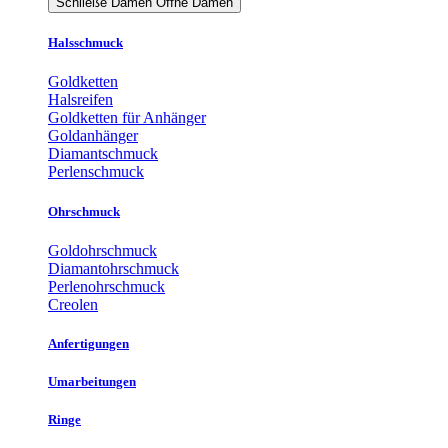
Schließe Damen
Öffne Damen
Halsschmuck
Goldketten
Halsreifen
Goldketten für Anhänger
Goldanhänger
Diamantschmuck
Perlenschmuck
Ohrschmuck
Goldohrschmuck
Diamantohrschmuck
Perlenohrschmuck
Creolen
Anfertigungen
Umarbeitungen
Ringe