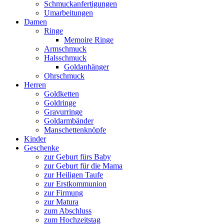
Schmuckanfertigungen
Umarbeitungen
Damen
Ringe
Memoire Ringe
Armschmuck
Halsschmuck
Goldanhänger
Ohrschmuck
Herren
Goldketten
Goldringe
Gravurringe
Goldarmbänder
Manschettenknöpfe
Kinder
Geschenke
zur Geburt fürs Baby
zur Geburt für die Mama
zur Heiligen Taufe
zur Erstkommunion
zur Firmung
zur Matura
zum Abschluss
zum Hochzeitstag