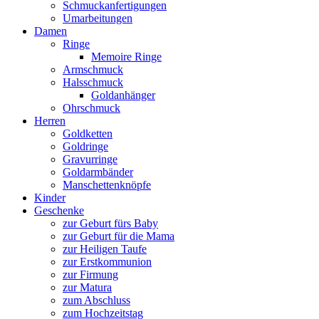
Schmuckanfertigungen
Umarbeitungen
Damen
Ringe
Memoire Ringe
Armschmuck
Halsschmuck
Goldanhänger
Ohrschmuck
Herren
Goldketten
Goldringe
Gravurringe
Goldarmbänder
Manschettenknöpfe
Kinder
Geschenke
zur Geburt fürs Baby
zur Geburt für die Mama
zur Heiligen Taufe
zur Erstkommunion
zur Firmung
zur Matura
zum Abschluss
zum Hochzeitstag