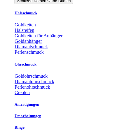
Schließe Damen
Öffne Damen
Halsschmuck
Goldketten
Halsreifen
Goldketten für Anhänger
Goldanhänger
Diamantschmuck
Perlenschmuck
Ohrschmuck
Goldohrschmuck
Diamantohrschmuck
Perlenohrschmuck
Creolen
Anfertigungen
Umarbeitungen
Ringe