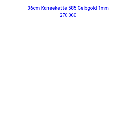
36cm Karreekette 585 Gelbgold 1mm
270,00
€