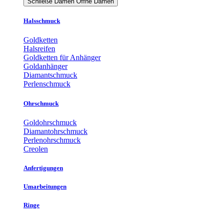
Schließe Damen
Öffne Damen
Halsschmuck
Goldketten
Halsreifen
Goldketten für Anhänger
Goldanhänger
Diamantschmuck
Perlenschmuck
Ohrschmuck
Goldohrschmuck
Diamantohrschmuck
Perlenohrschmuck
Creolen
Anfertigungen
Umarbeitungen
Ringe