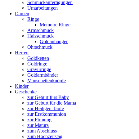
Schmuckanfertigungen
Umarbeitungen
Damen
Ringe
Memoire Ringe
Armschmuck
Halsschmuck
Goldanhänger
Ohrschmuck
Herren
Goldketten
Goldringe
Gravurringe
Goldarmbänder
Manschettenknöpfe
Kinder
Geschenke
zur Geburt fürs Baby
zur Geburt für die Mama
zur Heiligen Taufe
zur Erstkommunion
zur Firmung
zur Matura
zum Abschluss
zum Hochzeitstag