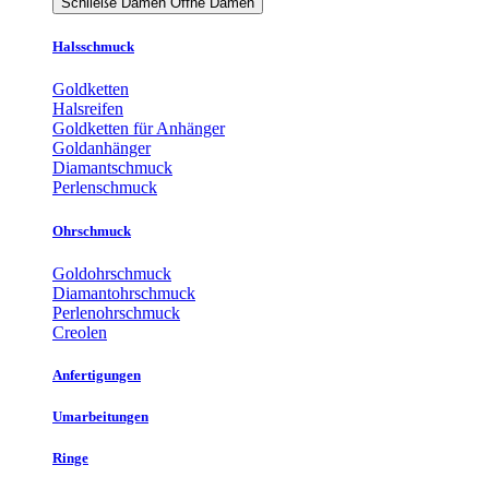
Schließe Damen
Öffne Damen
Halsschmuck
Goldketten
Halsreifen
Goldketten für Anhänger
Goldanhänger
Diamantschmuck
Perlenschmuck
Ohrschmuck
Goldohrschmuck
Diamantohrschmuck
Perlenohrschmuck
Creolen
Anfertigungen
Umarbeitungen
Ringe