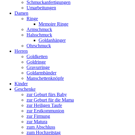
Schmuckanfertigungen
Umarbeitungen
Damen
Ringe
Memoire Ringe
Armschmuck
Halsschmuck
Goldanhänger
Ohrschmuck
Herren
Goldketten
Goldringe
Gravurringe
Goldarmbänder
Manschettenknöpfe
Kinder
Geschenke
zur Geburt fürs Baby
zur Geburt für die Mama
zur Heiligen Taufe
zur Erstkommunion
zur Firmung
zur Matura
zum Abschluss
zum Hochzeitstag