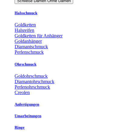
Schließe Damen
Öffne Damen
Halsschmuck
Goldketten
Halsreifen
Goldketten für Anhänger
Goldanhänger
Diamantschmuck
Perlenschmuck
Ohrschmuck
Goldohrschmuck
Diamantohrschmuck
Perlenohrschmuck
Creolen
Anfertigungen
Umarbeitungen
Ringe