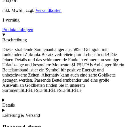
200,00
€
inkl. MwSt., zzgl.
Versandkosten
1 vorrätig
Produkt anfragen
Beschreibung
Dieser strahlende Sonnenanhänger aus 585er Gelbgold mit
funkelndem Zirkonia-Besatz verbreitete pure Lebensfreude! Die
feinen Details und das schimmernde Funkeln erinnern an sonnige
Urlaubstage und besondere Momente. $LF$LFAls Anhänger für ein
Bettelarmband ist er ein Symbol für positive Energie und
unbeschwerte Zeiten. Alternativ kann auch eine zarte Goldkette
getragen werden. Passende Bettelarmbänder und eine große
Auswahl an Goldketten finden Sie in unserem
Sortiment.$LF$LF$LF$LF$LF$LF$LF$LF
Details
Lieferung & Versand