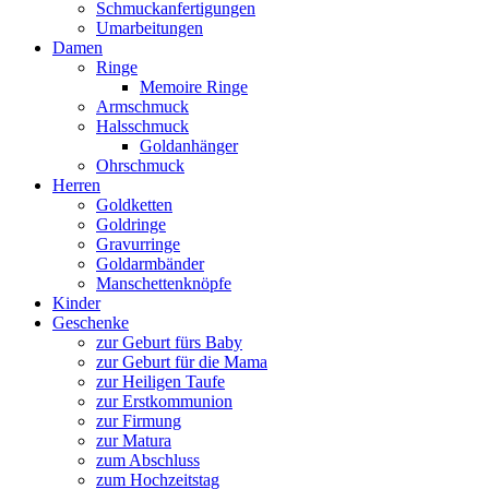
Schmuckanfertigungen
Umarbeitungen
Damen
Ringe
Memoire Ringe
Armschmuck
Halsschmuck
Goldanhänger
Ohrschmuck
Herren
Goldketten
Goldringe
Gravurringe
Goldarmbänder
Manschettenknöpfe
Kinder
Geschenke
zur Geburt fürs Baby
zur Geburt für die Mama
zur Heiligen Taufe
zur Erstkommunion
zur Firmung
zur Matura
zum Abschluss
zum Hochzeitstag