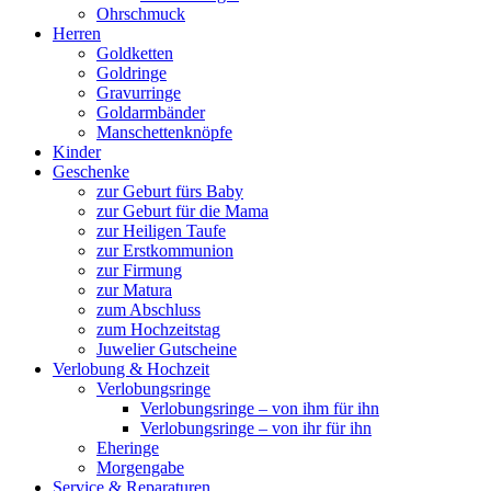
Ohrschmuck
Herren
Goldketten
Goldringe
Gravurringe
Goldarmbänder
Manschettenknöpfe
Kinder
Geschenke
zur Geburt fürs Baby
zur Geburt für die Mama
zur Heiligen Taufe
zur Erstkommunion
zur Firmung
zur Matura
zum Abschluss
zum Hochzeitstag
Juwelier Gutscheine
Verlobung & Hochzeit
Verlobungsringe
Verlobungsringe – von ihm für ihn
Verlobungsringe – von ihr für ihn
Eheringe
Morgengabe
Service & Reparaturen