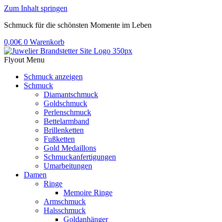
Zum Inhalt springen
Schmuck für die schönsten Momente im Leben
0,00
€
0
Warenkorb
Flyout Menu
Schmuck anzeigen
Schmuck
Diamantschmuck
Goldschmuck
Perlenschmuck
Bettelarmband
Brillenketten
Fußketten
Gold Medaillons
Schmuckanfertigungen
Umarbeitungen
Damen
Ringe
Memoire Ringe
Armschmuck
Halsschmuck
Goldanhänger