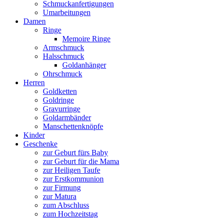
Schmuckanfertigungen
Umarbeitungen
Damen
Ringe
Memoire Ringe
Armschmuck
Halsschmuck
Goldanhänger
Ohrschmuck
Herren
Goldketten
Goldringe
Gravurringe
Goldarmbänder
Manschettenknöpfe
Kinder
Geschenke
zur Geburt fürs Baby
zur Geburt für die Mama
zur Heiligen Taufe
zur Erstkommunion
zur Firmung
zur Matura
zum Abschluss
zum Hochzeitstag