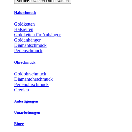
Schließe Damen
Öffne Damen
Halsschmuck
Goldketten
Halsreifen
Goldketten für Anhänger
Goldanhänger
Diamantschmuck
Perlenschmuck
Ohrschmuck
Goldohrschmuck
Diamantohrschmuck
Perlenohrschmuck
Creolen
Anfertigungen
Umarbeitungen
Ringe