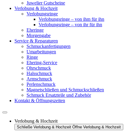
Juwelier Gutscheine
Verlobung & Hochzeit
Verlobungsringe
Verlobungsringe – von ihm für ihn
Verlobungsringe – von ihr für ihn
Eheringe
Morgengabe
Service & Reparaturen
Schmuckanfertigungen
Umarbeitungen
Ringe
Ehering-Service
Ohrschmuck
Halsschmuck
Armschmuck
Perlenschmuck
Magnetschließen und Schmuckschließen
Schmuck Ersatzteile und Zubehör
Kontakt & Öffnungszeiten
Verlobung & Hochzeit
Schließe Verlobung & Hochzeit
Öffne Verlobung & Hochzeit