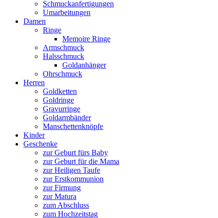
Schmuckanfertigungen
Umarbeitungen
Damen
Ringe
Memoire Ringe
Armschmuck
Halsschmuck
Goldanhänger
Ohrschmuck
Herren
Goldketten
Goldringe
Gravurringe
Goldarmbänder
Manschettenknöpfe
Kinder
Geschenke
zur Geburt fürs Baby
zur Geburt für die Mama
zur Heiligen Taufe
zur Erstkommunion
zur Firmung
zur Matura
zum Abschluss
zum Hochzeitstag