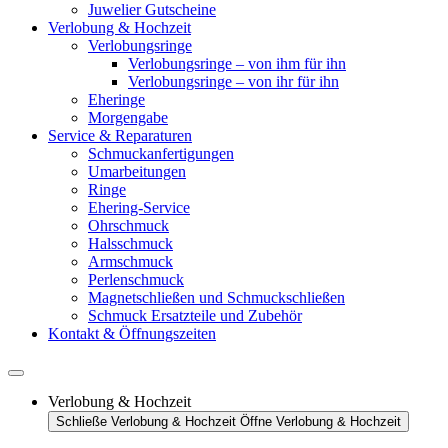
Juwelier Gutscheine
Verlobung & Hochzeit
Verlobungsringe
Verlobungsringe – von ihm für ihn
Verlobungsringe – von ihr für ihn
Eheringe
Morgengabe
Service & Reparaturen
Schmuckanfertigungen
Umarbeitungen
Ringe
Ehering-Service
Ohrschmuck
Halsschmuck
Armschmuck
Perlenschmuck
Magnetschließen und Schmuckschließen
Schmuck Ersatzteile und Zubehör
Kontakt & Öffnungszeiten
Verlobung & Hochzeit
Schließe Verlobung & Hochzeit
Öffne Verlobung & Hochzeit