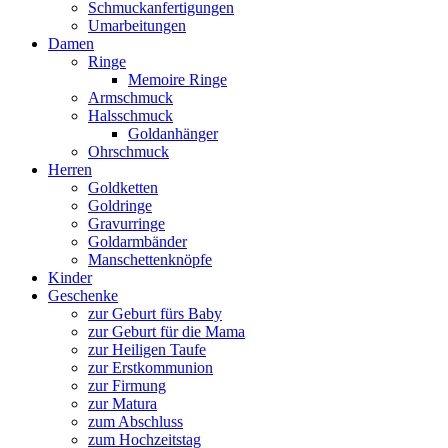
Schmuckanfertigungen
Umarbeitungen
Damen
Ringe
Memoire Ringe
Armschmuck
Halsschmuck
Goldanhänger
Ohrschmuck
Herren
Goldketten
Goldringe
Gravurringe
Goldarmbänder
Manschettenknöpfe
Kinder
Geschenke
zur Geburt fürs Baby
zur Geburt für die Mama
zur Heiligen Taufe
zur Erstkommunion
zur Firmung
zur Matura
zum Abschluss
zum Hochzeitstag