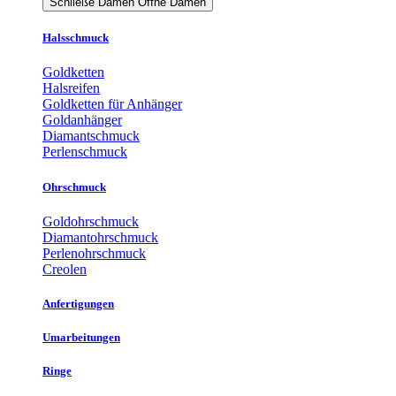
Schließe Damen
Öffne Damen
Halsschmuck
Goldketten
Halsreifen
Goldketten für Anhänger
Goldanhänger
Diamantschmuck
Perlenschmuck
Ohrschmuck
Goldohrschmuck
Diamantohrschmuck
Perlenohrschmuck
Creolen
Anfertigungen
Umarbeitungen
Ringe