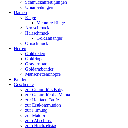
Schmuckanfertigungen
Umarbeitungen
Damen
Ringe
Memoire Ringe
Armschmuck
Halsschmuck
Goldanhänger
Ohrschmuck
Herren
Goldketten
Goldringe
Gravurringe
Goldarmbänder
Manschettenknöpfe
Kinder
Geschenke
zur Geburt fürs Baby
zur Geburt für die Mama
zur Heiligen Taufe
zur Erstkommunion
zur Firmung
zur Matura
zum Abschluss
zum Hochzeitstag