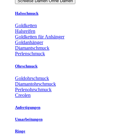
Schließe Damen
Öffne Damen
Halsschmuck
Goldketten
Halsreifen
Goldketten für Anhänger
Goldanhänger
Diamantschmuck
Perlenschmuck
Ohrschmuck
Goldohrschmuck
Diamantohrschmuck
Perlenohrschmuck
Creolen
Anfertigungen
Umarbeitungen
Ringe