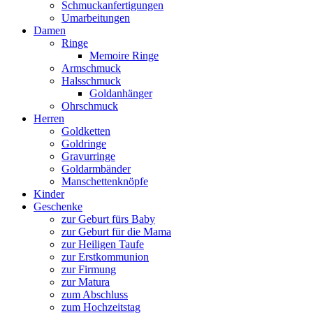
Schmuckanfertigungen
Umarbeitungen
Damen
Ringe
Memoire Ringe
Armschmuck
Halsschmuck
Goldanhänger
Ohrschmuck
Herren
Goldketten
Goldringe
Gravurringe
Goldarmbänder
Manschettenknöpfe
Kinder
Geschenke
zur Geburt fürs Baby
zur Geburt für die Mama
zur Heiligen Taufe
zur Erstkommunion
zur Firmung
zur Matura
zum Abschluss
zum Hochzeitstag