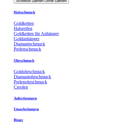
Schließe Damen
Öffne Damen
Halsschmuck
Goldketten
Halsreifen
Goldketten für Anhänger
Goldanhänger
Diamantschmuck
Perlenschmuck
Ohrschmuck
Goldohrschmuck
Diamantohrschmuck
Perlenohrschmuck
Creolen
Anfertigungen
Umarbeitungen
Ringe