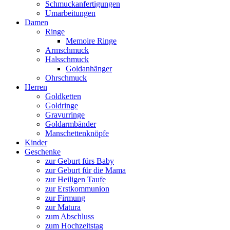
Schmuckanfertigungen
Umarbeitungen
Damen
Ringe
Memoire Ringe
Armschmuck
Halsschmuck
Goldanhänger
Ohrschmuck
Herren
Goldketten
Goldringe
Gravurringe
Goldarmbänder
Manschettenknöpfe
Kinder
Geschenke
zur Geburt fürs Baby
zur Geburt für die Mama
zur Heiligen Taufe
zur Erstkommunion
zur Firmung
zur Matura
zum Abschluss
zum Hochzeitstag