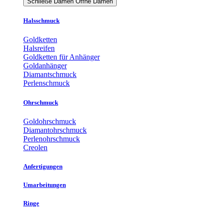
Schließe Damen
Öffne Damen
Halsschmuck
Goldketten
Halsreifen
Goldketten für Anhänger
Goldanhänger
Diamantschmuck
Perlenschmuck
Ohrschmuck
Goldohrschmuck
Diamantohrschmuck
Perlenohrschmuck
Creolen
Anfertigungen
Umarbeitungen
Ringe