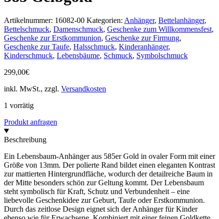
Artikelnummer:
16082-00
Kategorien:
Anhänger
,
Bettelanhänger
,
Bettelschmuck
,
Damenschmuck
,
Geschenke zum Willkommensfest
,
Geschenke zur Erstkommunion
,
Geschenke zur Firmung
,
Geschenke zur Taufe
,
Halsschmuck
,
Kinderanhänger
,
Kinderschmuck
,
Lebensbäume
,
Schmuck
,
Symbolschmuck
299,00
€
inkl. MwSt., zzgl.
Versandkosten
1 vorrätig
Produkt anfragen
Beschreibung
Ein Lebensbaum-Anhänger aus 585er Gold in ovaler Form mit einer
Größe von 13mm. Der polierte Rand bildet einen eleganten Kontrast
zur mattierten Hintergrundfläche, wodurch der detailreiche Baum in
der Mitte besonders schön zur Geltung kommt. Der Lebensbaum
steht symbolisch für Kraft, Schutz und Verbundenheit – eine
liebevolle Geschenkidee zur Geburt, Taufe oder Erstkommunion.
Durch das zeitlose Design eignet sich der Anhänger für Kinder
ebenso wie für Erwachsene. Kombiniert mit einer feinen Goldkette