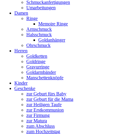
Schmuckanfertigungen
Umarbeitungen
Damen
Ringe
Memoire Ringe
Armschmuck
Halsschmuck
Goldanhänger
Ohrschmuck
Herren
Goldketten
Goldringe
Gravurringe
Goldarmbänder
Manschettenknöpfe
Kinder
Geschenke
zur Geburt fürs Baby
zur Geburt für die Mama
zur Heiligen Taufe
zur Erstkommunion
zur Firmung
zur Matura
zum Abschluss
zum Hochzeitstag