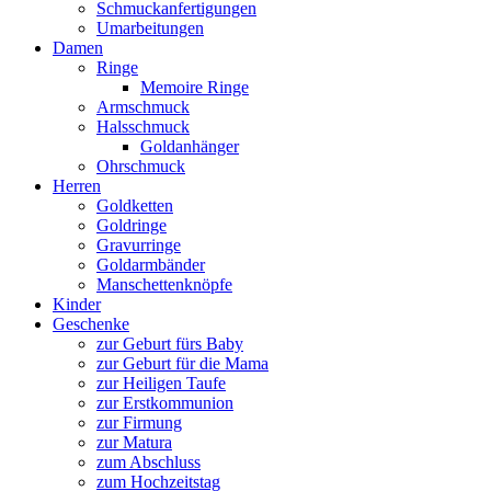
Schmuckanfertigungen
Umarbeitungen
Damen
Ringe
Memoire Ringe
Armschmuck
Halsschmuck
Goldanhänger
Ohrschmuck
Herren
Goldketten
Goldringe
Gravurringe
Goldarmbänder
Manschettenknöpfe
Kinder
Geschenke
zur Geburt fürs Baby
zur Geburt für die Mama
zur Heiligen Taufe
zur Erstkommunion
zur Firmung
zur Matura
zum Abschluss
zum Hochzeitstag